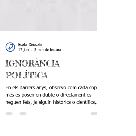
Esplai Xirusplai
17 jun
3 min de lectura
IGNORÀNCIA
POLÍTICA
En els darrers anys, observo com cada cop
més es posen en dubte o directament es
neguen fets, ja siguin històrics o científics,
passats o actuals, amb una manca
d’arguments i motius que simplement