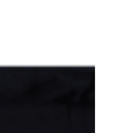
podrien fer riure a qualsevol. I penses, bé,
entenc que és cosa d’un dia i que un cop
desmentides i evidenciades, no cal que es
continuïn repetint per una simple raó
d’evidència i poca credibilitat, que
desacredita qualsevol mena d’argumentació
posterior. Són discursos i “opinions”