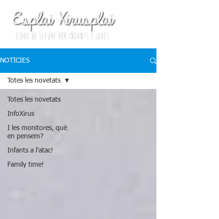
NOTÍCIES
Totes les novetats
Totes les novetats
InfoXirus
I les monitores, què
en pensem?
Infants a l'atac!
Family time!