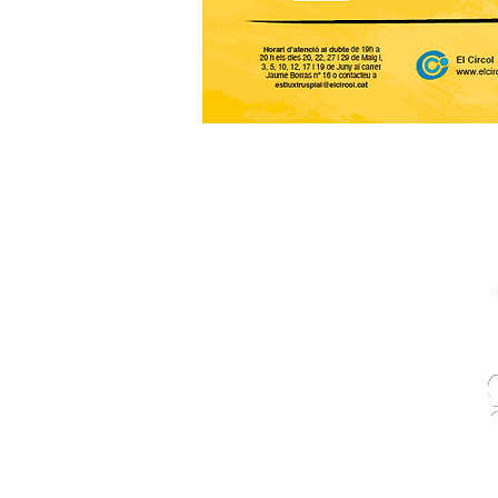
Esplai Xirusplai
Espai de lleure per infants i joves