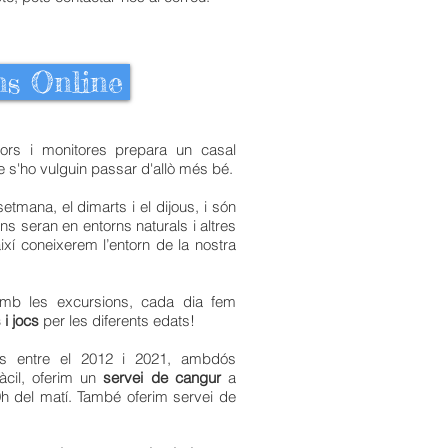
ns Online
ors i monitores prepara un casal
ue s'ho vulguin passar d'allò més bé.
etmana, el dimarts i el dijous, i són
ns seran en entorns naturals i altres
ixí coneixerem l’entorn de la nostra
mb les excursions, cada dia fem
 i jocs
per les diferents edats!
ts entre el 2012 i 2021, ambdós
fàcil, oferim un
servei de cangur
a
 9h del matí. També oferim servei de