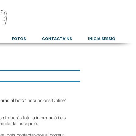
FOTOS
CONTACTA'NS
INICIA SESSIÓ
aràs al botó "Inscripcions Online"
on trobaràs tota la informació i els
itar la inscripció.
te, pots contactar-nos al correu: