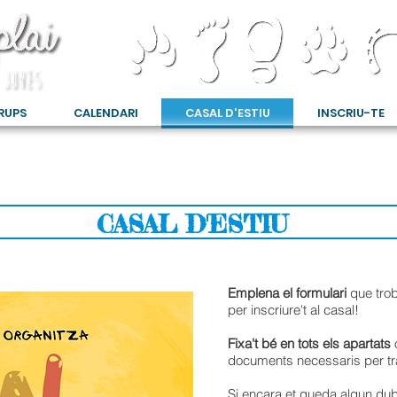
RUPS
CALENDARI
CASAL D'ESTIU
INSCRIU-TE
CASAL D'ESTIU
Emplena el formulari
que trob
per inscriure't al casal!
Fixa't bé en tots els apartats
documents necessaris per tram
Si encara et queda algun dub