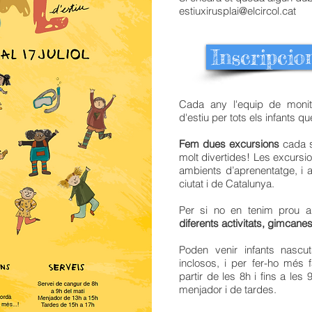
estiuxirusplai@elcircol.cat
Inscripcio
Cada any l'equip de monit
d'estiu per tots els infants q
Fem dues excursions
cada s
molt divertides! Les excursio
ambients d’aprenentatge, i a
ciutat i de Catalunya.
Per si no en tenim prou a
diferents activitats, gimcanes
Poden venir infants nascu
inclosos, i per fer-ho més 
partir de les 8h i fins a les
menjador i de tardes.