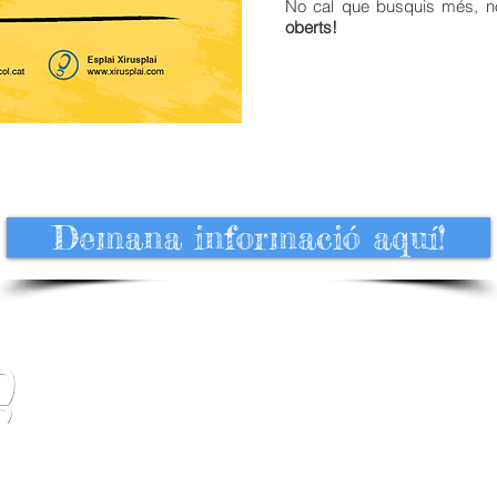
No cal que busquis més, no
oberts!
Demana informació aquí!
c/
Jaume Borràs
, nº 16
93 384 45 56
08911,
Badalona
x
irusplai@elcircol.cat