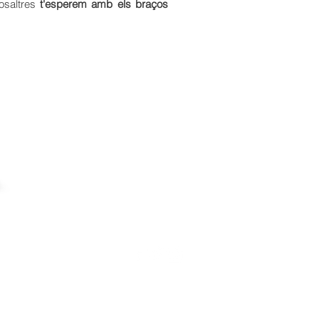
saltres
t'esperem amb els braços
© 2015 by Esplai Xirusplai