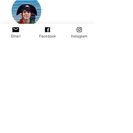
Sara Casanovas
Carla Violan
Email
Facebook
Instagram
Maria Cunill
Jan Rubio
Francesc Sabater