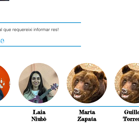
l que requereixi informar res!
e
Laia
Marta
Guill
Niubò
Zapata
Torre