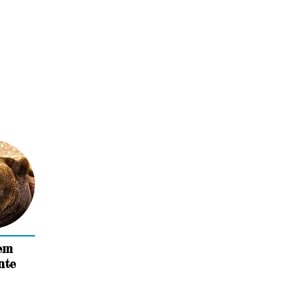
em
nte