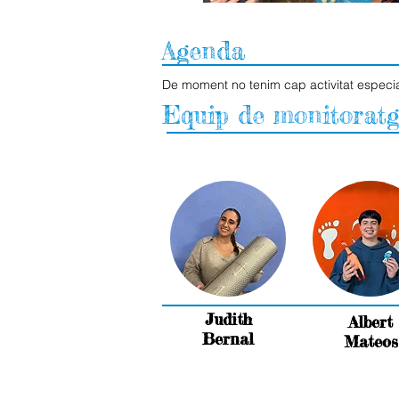
Agenda
De moment no tenim cap activitat especia
Equip de monitoratg
Judith
Albert
Bernal
Mateos