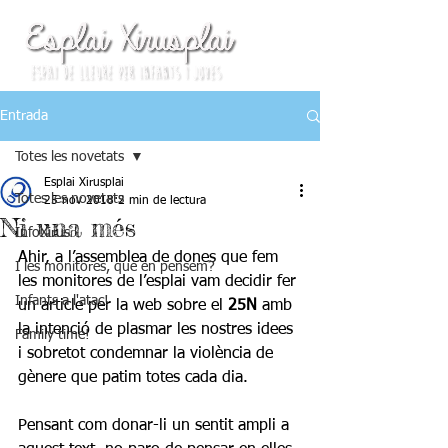
Entrada
Totes les novetats
Esplai Xirusplai
Totes les novetats
25 nov 2018
2 min de lectura
Ni una més
InfoXirus
Ahir, a l’assemblea de dones que fem 
I les monitores, què en pensem?
les monitores de l’esplai vam decidir fer 
Infants a l'atac!
un article per la web sobre el 
25N
 amb 
la intenció de plasmar les nostres idees 
Family time!
i sobretot condemnar la violència de 
gènere que patim totes cada dia. 
Pensant com donar-li un sentit ampli a 