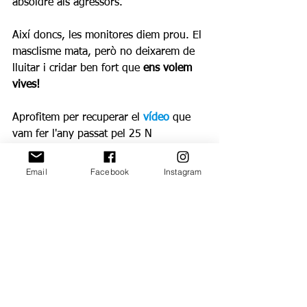
absoldre als agressors. 
Així doncs, les monitores diem prou. El 
masclisme mata, però no deixarem de 
lluitar i cridar ben fort que 
ens volem 
vives!
Aprofitem per recuperar el 
vídeo
 que 
vam fer l'any passat pel 25 N
https://www.youtube.com/watch?
Email
Facebook
Instagram
v=e1oUVtXwtLI
I les monitores, què en pensem?