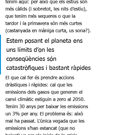
tenim aquí: per això que els estius són 
més càlids (i sobretot, les nits d’estiu), 
que tenim més sequeres o que la 
tardor i la primavera són més curtes 
(castanyada en màniga curta, us sona?).
Estem posant el planeta ens 
uns límits d’on les 
conseqüències són 
catastròfiques i bastant ràpides
El que cal fer és prendre accions 
dràstiques i ràpides: cal que les 
emissions dels gasos que generen el 
canvi climàtic estiguin a zero al 2050. 
Tenim 30 anys per baixar les emissions 
un 3% per any. El problema és: això 
mai ha passat. L’única vegada que les 
emissions s’han estancat (que no 