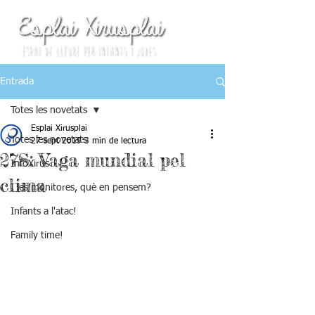
Entrada
Totes les novetats
Esplai Xirusplai
Totes les novetats
27 sept 2019
3 min de lectura
27S: Vaga mundial pel
InfoXirus
clima
I les monitores, què en pensem?
Infants a l'atac!
Family time!