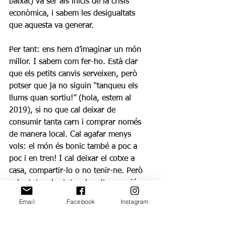
baixat) va ser als inicis de la crisis 
econòmica, i sabem les desigualtats 
que aquesta va generar.
Per tant: ens hem d’imaginar un món 
millor. I sabem com fer-ho. Està clar 
que els petits canvis serveixen, però 
potser que ja no siguin “tanqueu els 
llums quan sortiu!” (hola, estem al 
2019), si no que cal deixar de 
consumir tanta carn i comprar només 
de manera local. Cal agafar menys 
vols: el món és bonic també a poc a 
poc i en tren! I cal deixar el cotxe a 
casa, compartir-lo o no tenir-ne. Però 
sobretot, sobretot, cal molta pressió. 
Cal que seguim sortint a les places i 
Email
Facebook
Instagram
reclamant accions contundents – ens 
cal una transició planificada i 