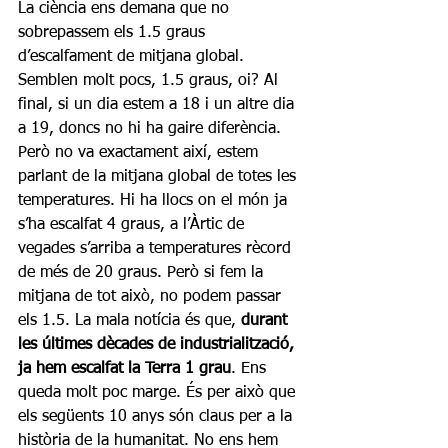
La ciència ens demana que no 
sobrepassem els 1.5 graus 
d’escalfament de mitjana global. 
Semblen molt pocs, 1.5 graus, oi? Al 
final, si un dia estem a 18 i un altre dia 
a 19, doncs no hi ha gaire diferència. 
Però no va exactament així, estem 
parlant de la mitjana global de totes les 
temperatures. Hi ha llocs on el món ja 
s’ha escalfat 4 graus, a l’Àrtic de 
vegades s’arriba a temperatures rècord 
de més de 20 graus. Però si fem la 
mitjana de tot això, no podem passar 
els 1.5. La mala notícia és que, 
durant 
les últimes dècades de industrialització, 
ja hem escalfat la Terra 1 grau
. Ens 
queda molt poc marge. És per això que 
els següents 10 anys són claus per a la 
història de la humanitat. No ens hem 