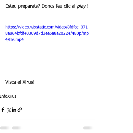
Esteu preparats? Doncs feu clic al 
play 
!
https://video.wixstatic.com/video/8fdfce_071
8a864bfdf40309d7d3ee5a8a20224/480p/mp
4/file.mp4
Visca el Xirus!
InfoXirus