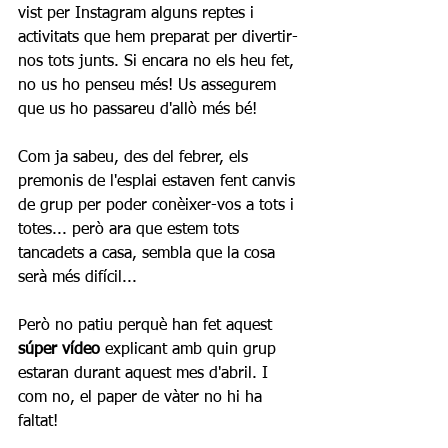
vist per Instagram alguns reptes i 
activitats que hem preparat per divertir-
nos tots junts. Si encara no els heu fet, 
no us ho penseu més! Us assegurem 
que us ho passareu d'allò més bé!
Com ja sabeu, des del febrer, els 
premonis de l'esplai estaven fent canvis 
de grup per poder conèixer-vos a tots i 
totes... però ara que estem tots 
tancadets a casa, sembla que la cosa 
serà més difícil... 
Però no patiu perquè han fet aquest 
súper vídeo
 explicant amb quin grup 
estaran durant aquest mes d'abril. I 
com no, el paper de vàter no hi ha 
faltat!