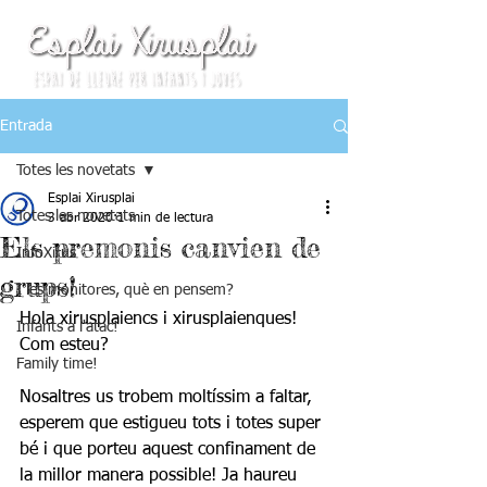
Entrada
Totes les novetats
Esplai Xirusplai
Totes les novetats
3 abr 2020
1 min de lectura
Els premonis canvien de
InfoXirus
grups!
I les monitores, què en pensem?
Hola xirusplaiencs i xirusplaienques! 
Infants a l'atac!
Com esteu? 
Family time!
Nosaltres us trobem moltíssim a faltar, 
esperem que estigueu tots i totes super 
bé i que porteu aquest confinament de 
la millor manera possible! Ja haureu 